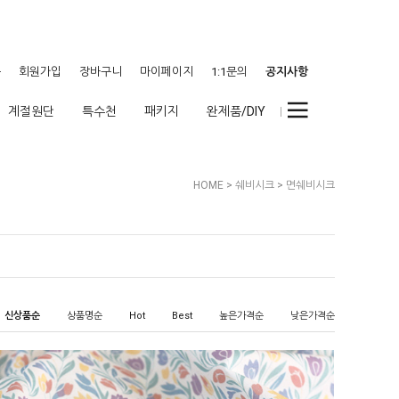
웃
회원가입
장바구니
마이페이지
1:1문의
공지사항
계절원단
특수천
패키지
완제품/DIY
HOME
>
쉐비시크
>
면쉐비시크
신상품순
상품명순
Hot
Best
높은가격순
낮은가격순