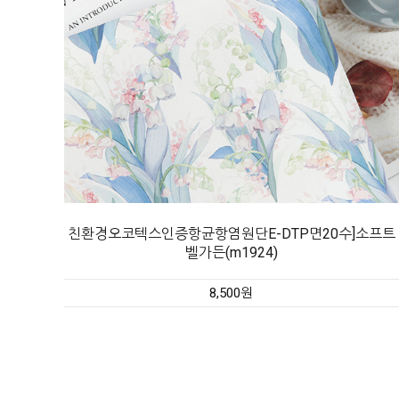
친환경오코텍스인증항균항염원단E-DTP면20수]소프트
벨가든(m1924)
8,500원