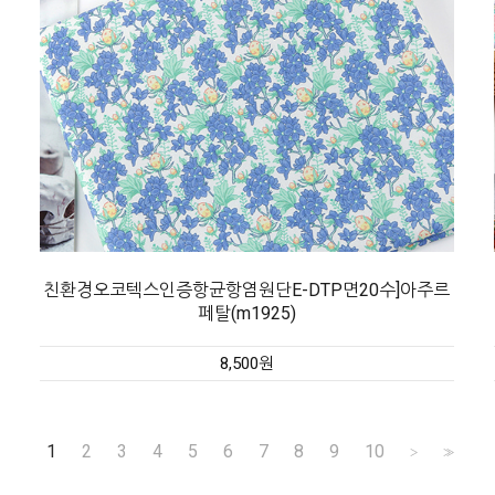
친환경오코텍스인증항균항염원단E-DTP면20수]아주르
페탈(m1925)
8,500원
1
2
3
4
5
6
7
8
9
10
>
>>