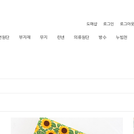
도매샵
로그인
로그아
션원단
부자재
무지
린넨
의류원단
방수
누빔천