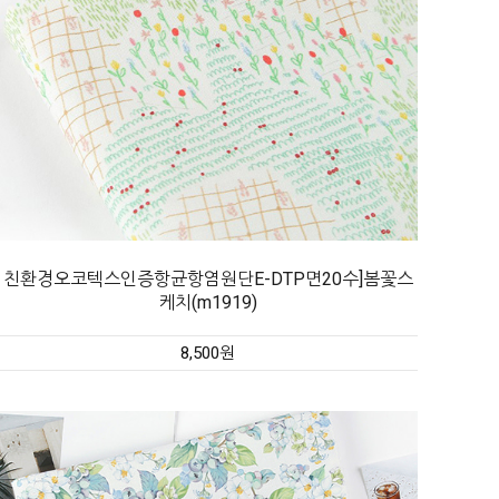
친환경오코텍스인증항균항염원단E-DTP면20수]봄꽃스
케치(m1919)
8,500원