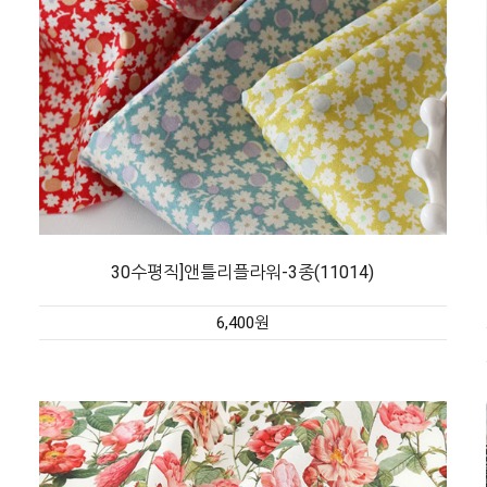
30수평직]앤틀리플라워-3종(11014)
6,400원