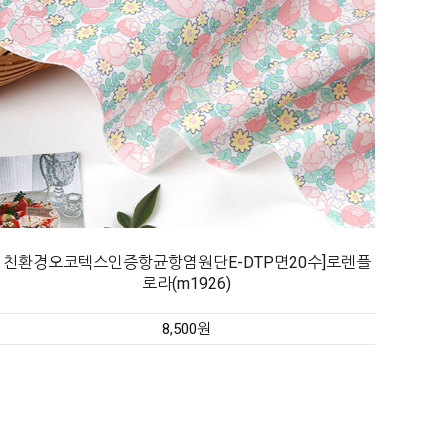
친환경오코텍스인증항균항염원단E-DTP면20수]로렌플
로라(m1926)
8,500원