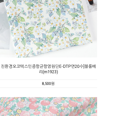
친환경오코텍스인증항균항염원단E-DTP면20수]블룸베
리(m1923)
8,500원