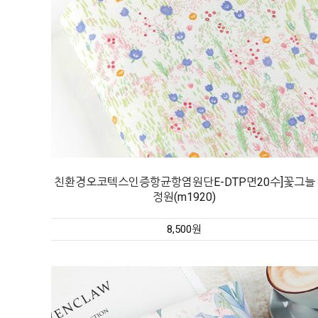
친환경오코텍스인증항균항염원단E-DTP면20수]꽃그늘
정원(m1920)
8,500원