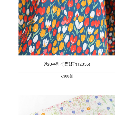
면20수평직]튤립팝(12356)
7,300원