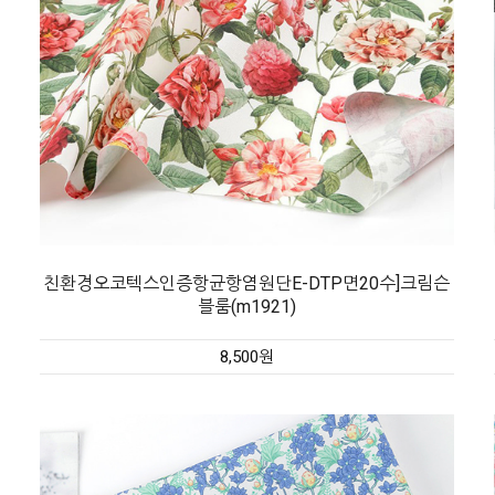
친환경오코텍스인증항균항염원단E-DTP면20수]크림슨
블룸(m1921)
8,500원