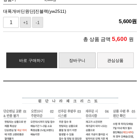
대폭개버딘원단]진블랙(yw2511)
5,600
원
+1
-1
5,600
총 상품 금액
원
바로 구매하기
장바구니
관심상품