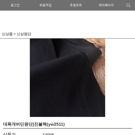
로그인
회원가입
주문조회
마이페이지
신상품
>
신상원단
대폭개버딘원단]진블랙(yw2511)
상품가
5,600
원