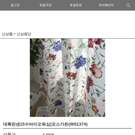
로그인
회원가입
주문조회
마이페이지
신상품
>
신상원단
대폭린넨15수바이오워싱]모스가든(WS1374)
상품가
6,400
원