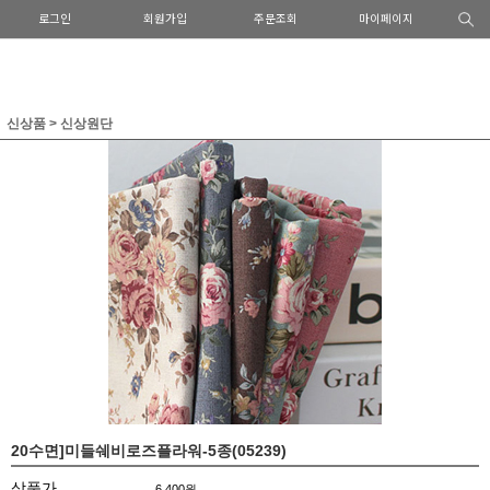
로그인
회원가입
주문조회
마이페이지
신상품
>
신상원단
20수면]미들쉐비로즈플라워-5종(05239)
상품가
6,400원