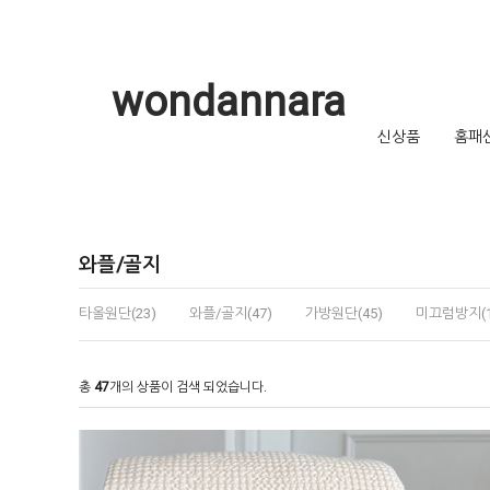
wondannara
신상품
홈패
와플/골지
타올원단(23)
와플/골지(47)
가방원단(45)
미끄럼방지(1
총
47
개의 상품이 검색 되었습니다.