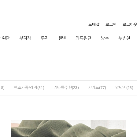
도매샵
로그인
로그아
션원단
부자재
무지
린넨
의류원단
방수
누빔천
5)
인조가죽/레자(31)
기타특수천(23)
쟈가드(77)
암막지(23)