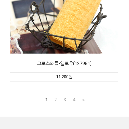
크로스와플-옐로우(127981)
11,200원
1
2
3
4
>>