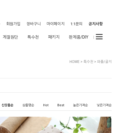
웃
회원가입
장바구니
마이페이지
1:1문의
공지사항
계절원단
특수천
패키지
완제품/DIY
HOME
>
특수천
>
와플/골지
신상품순
상품명순
Hot
Best
높은가격순
낮은가격순