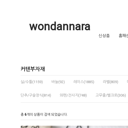
wondannara
신상품
홈패
커텐부자재
실/수틀(1159)
바늘(92)
레이스(1885)
라벨(809)
단추/구슬장식(814)
와팬/전사지(748)
고무줄/벨크로(306)
총
6
개의 상품이 검색 되었습니다.