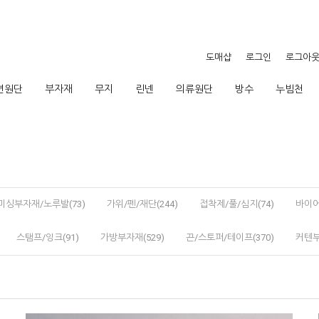
도매샵
로그인
로그아
션원단
부자재
무지
린넨
의류원단
방수
누빔천
미싱부자재/노루발(73)
가위/펜/재단(244)
접착제/풀/심지(74)
바이어
스탬프/잉크(91)
가방부자재(529)
끈/스토퍼/테이프(370)
커텐부