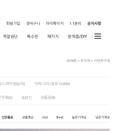
웃
회원가입
장바구니
마이페이지
1:1문의
공지사항
계절원단
특수천
패키지
완제품/DIY
HOME
>
부자재
>
커텐부자재
스/파이핑(675)
지퍼/고리/참장식(496)
자재(6)
솜(31)
상품권(8)
신상품순
상품명순
Hot
Best
높은가격순
낮은가격순