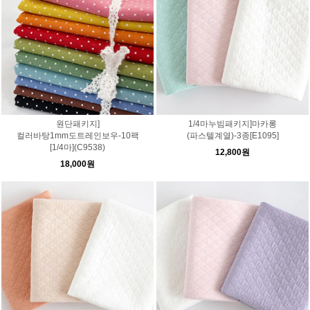
원단패키지]
1/4마누빔패키지]마카롱
컬러바탕1mm도트레인보우-10팩
(파스텔계열)-3종[E1095]
[1/4마](C9538)
12,800원
18,000원