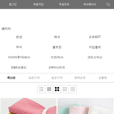
로그인
회원가입
주문조회
마이페이지
패키지
린넨
체크
도트&ST
무지
퀼트천
수입퀼트
다이마루/극세사
거즈/아사
크리스마스
D&K브랜드
1/4마시리즈
최신순
낮은가격
높은가격
판매순위
상품명