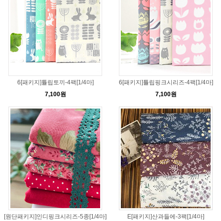
6[패키지]튤립토끼-4팩[1/4마]
6[패키지]튤립핑크시리즈-4팩[1/4마]
7,100원
7,100원
[원단패키지]인디핑크시리즈-5종[1/4마]
E[패키지]산과들에-3팩[1/4마]