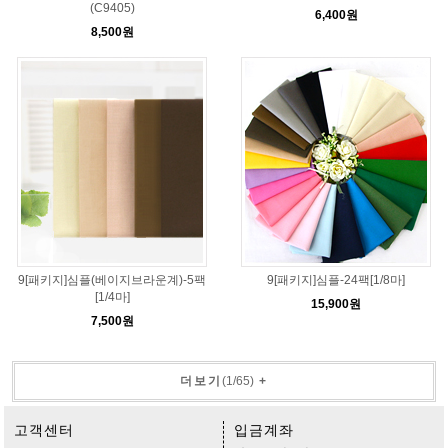
(C9405)
6,400원
8,500원
9[패키지]심플(베이지브라운계)-5팩
9[패키지]심플-24팩[1/8마]
[1/4마]
15,900원
7,500원
더보기
(
1
/
65
)
+
고객센터
입금계좌