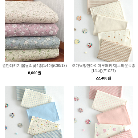
원단패키지]봄날의꽃4종[1/4마](C9513)
오가닉양면다이마루패키지]브라운-5종
[1/4마](E1027)
8,000원
22,400원