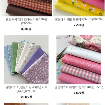
원단패키지]데일리-브라운[1/4마]
원단패키지]팝콘플라워[1/4마](C9520)
(C9009)
7,200원
8,500원
원단패키지]봄날의꽃무지8종세트
원단패키지]데일리-핑크[1/4마](C9516)
[1/4마](C9518)
8,500원
14,400원