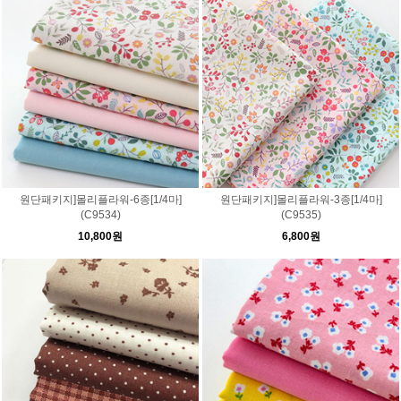
원단패키지]몰리플라워-6종[1/4마]
원단패키지]몰리플라워-3종[1/4마]
(C9534)
(C9535)
10,800원
6,800원