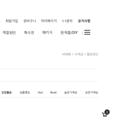
웃
회원가입
장바구니
마이페이지
1:1문의
공지사항
계절원단
특수천
패키지
완제품/DIY
HOME
>
도매샵
>
웰빙원단
신상품순
상품명순
Hot
Best
높은가격순
낮은가격순
0