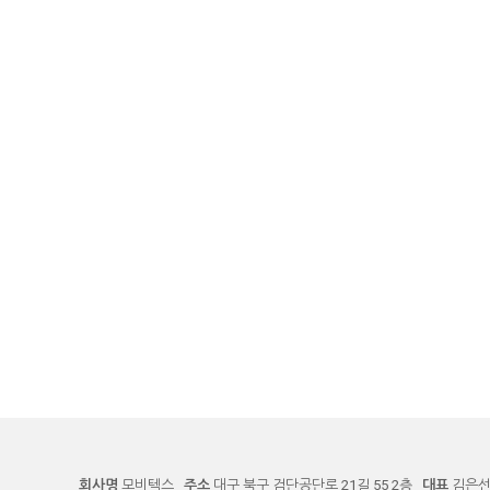
회사명
모비텍스
주소
대구 북구 검단공단로 21길 55 2층
대표
김은