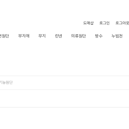
도매샵
로그인
로그아
션원단
부자재
무지
린넨
의류원단
방수
누빔천
기농원단