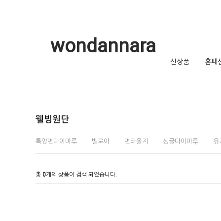
wondannara
신상품
홈패
웰빙원단
특양면다이마루
벨로아
면타올지
싱글다이마루
유
총
0
개의 상품이 검색 되었습니다.