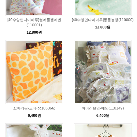
[40수양면다이마루]컬러풀젤리빈
[40수양면다이마루]동물농장(110000)
(110001)
12,800원
12,800원
꼬마기린-코디(cc105366)
아이러브맘-메인(110149)
6,400원
6,400원