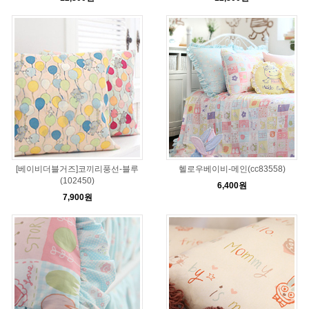
[베이비더블거즈]코끼리풍선-블루
헬로우베이비-메인(cc83558)
(102450)
6,400원
7,900원