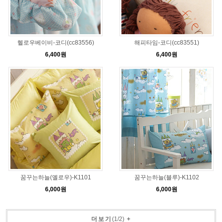
헬로우베이비-코디(cc83556)
해피타임-코디(cc83551)
6,400원
6,400원
꿈꾸는하늘(옐로우)-K1101
꿈꾸는하늘(블루)-K1102
6,000원
6,000원
더보기
(
1
/
2
)
+