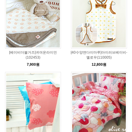
[베이비더블거즈]귀여운라이언
[40수양면다이마루]아이러브베이비-
(102453)
옐로우(110005)
7,900원
12,800원