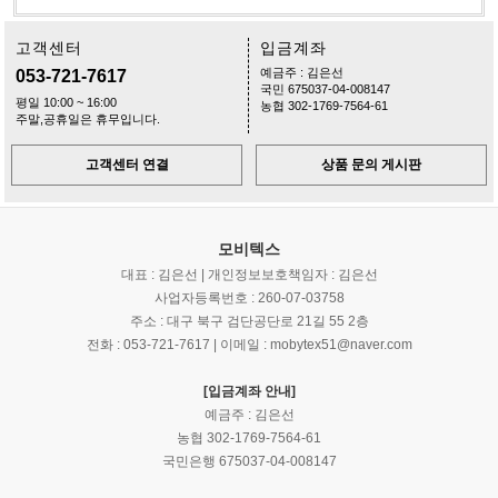
고객센터
입금계좌
예금주 : 김은선
053-721-7617
국민 675037-04-008147
평일 10:00 ~ 16:00
농협 302-1769-7564-61
주말,공휴일은 휴무입니다.
고객센터 연결
상품 문의 게시판
모비텍스
대표 : 김은선 | 개인정보보호책임자 : 김은선
사업자등록번호 : 260-07-03758
주소 : 대구 북구 검단공단로 21길 55 2층
전화 : 053-721-7617 | 이메일 : mobytex51@naver.com
[입금계좌 안내]
예금주 : 김은선
농협 302-1769-7564-61
국민은행 675037-04-008147