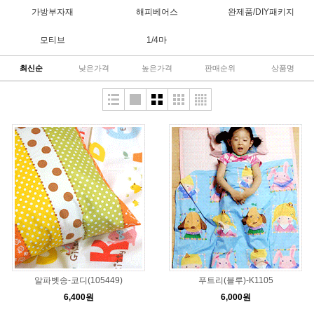
가방부자재
해피베어스
완제품/DIY패키지
모티브
1/4마
최신순
낮은가격
높은가격
판매순위
상품명
알파벳송-코디(105449)
푸트리(블루)-K1105
6,400원
6,000원