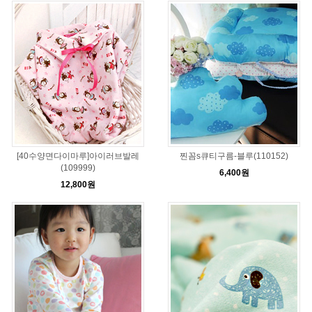
[40수양면다이마루]아이러브발레
찐꼼s큐티구름-블루(110152)
(109999)
6,400원
12,800원