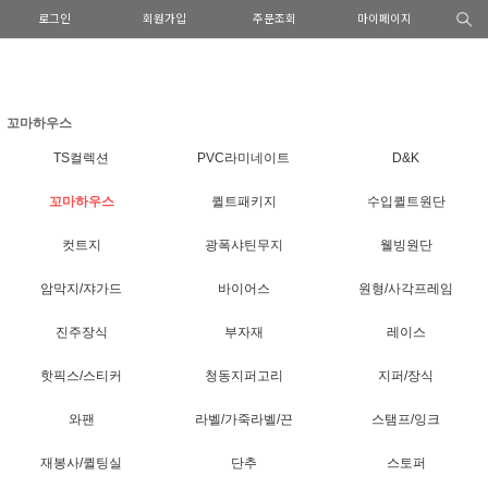
로그인
회원가입
주문조회
마이페이지
꼬마하우스
TS컬렉션
PVC라미네이트
D&K
꼬마하우스
퀼트패키지
수입퀼트원단
컷트지
광폭샤틴무지
웰빙원단
암막지/쟈가드
바이어스
원형/사각프레임
진주장식
부자재
레이스
핫픽스/스티커
청동지퍼고리
지퍼/장식
와팬
라벨/가죽라벨/끈
스탬프/잉크
재봉사/퀼팅실
단추
스토퍼