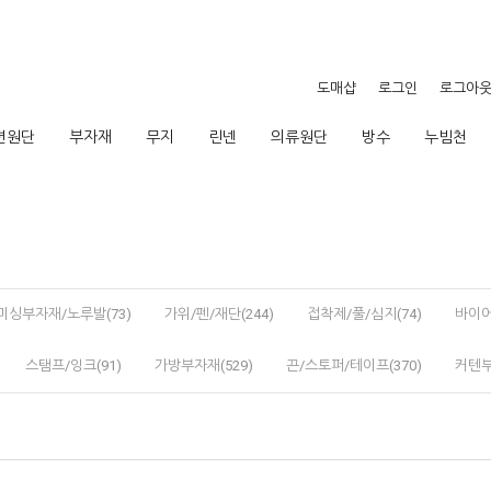
도매샵
로그인
로그아
션원단
부자재
무지
린넨
의류원단
방수
누빔천
미싱부자재/노루발(73)
가위/펜/재단(244)
접착제/풀/심지(74)
바이어
스탬프/잉크(91)
가방부자재(529)
끈/스토퍼/테이프(370)
커텐부