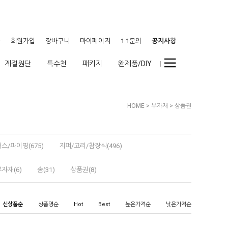
웃
회원가입
장바구니
마이페이지
1:1문의
공지사항
계절원단
특수천
패키지
완제품/DIY
HOME
>
부자재
>
상품권
스/파이핑(675)
지퍼/고리/참장식(496)
자재(6)
솜(31)
상품권(8)
신상품순
상품명순
Hot
Best
높은가격순
낮은가격순