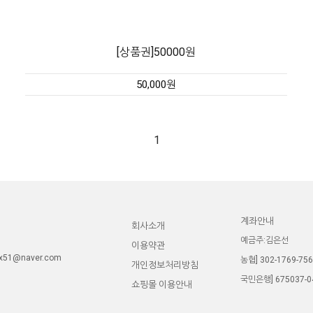
[상품권]50000원
50,000원
1
계좌안내
선
회사소개
예금주:김은선
이용약관
x51@naver.com
농협] 302-1769-756
개인정보처리방침
국민은행] 675037-0
쇼핑몰 이용안내