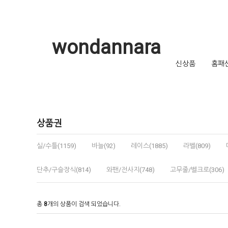
wondannara
신상품
홈패
상품권
실/수틀(1159)
바늘(92)
레이스(1885)
라벨(809)
단추/구슬장식(814)
와팬/전사지(748)
고무줄/벨크로(306)
총
8
개의 상품이 검색 되었습니다.